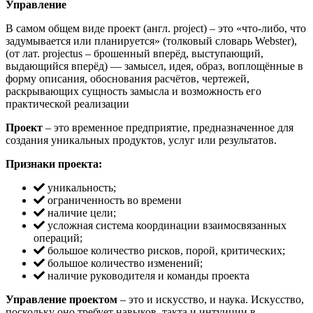
Управление
В самом общем виде проект (англ. project) – это «что-либо, что
задумывается или планируется» (толковый словарь Webster),
(от лат. projectus – брошенный вперёд, выступающий,
выдающийся вперёд) — замысел, идея, образ, воплощённые в
форму описания, обоснования расчётов, чертежей,
раскрывающих сущность замысла и возможность его
практической реализации
Проект
– это временное предприятие, предназначенное для
создания уникальных продуктов, услуг или результатов.
Признаки проекта:
уникальность;
ограниченность во времени
наличие цели;
усложная система координации взаимосвязанных
операций;
большое количество рисков, порой, критических;
большое количество изменений;
наличие руководителя и команды проекта
Управление проектом
– это и искусство, и наука. Искусство,
поскольку оно требует навыков, такта и интуиции в