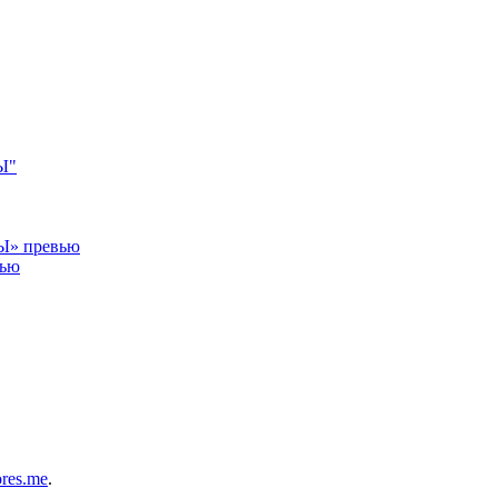
Ы"
» превью
ью
res.me
.