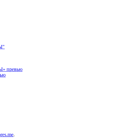
Ы"
» превью
ью
res.me
.