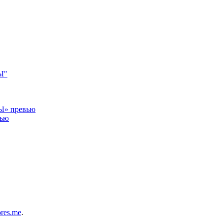
Ы"
» превью
ью
res.me
.