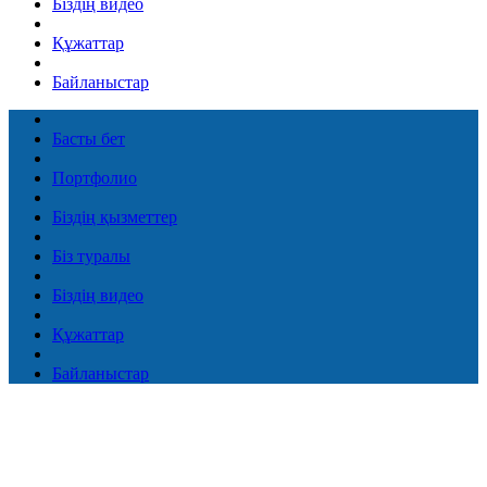
Біздің видео
Құжаттар
Байланыстар
Басты бет
Портфолио
Біздің қызметтер
Біз туралы
Біздің видео
Құжаттар
Байланыстар